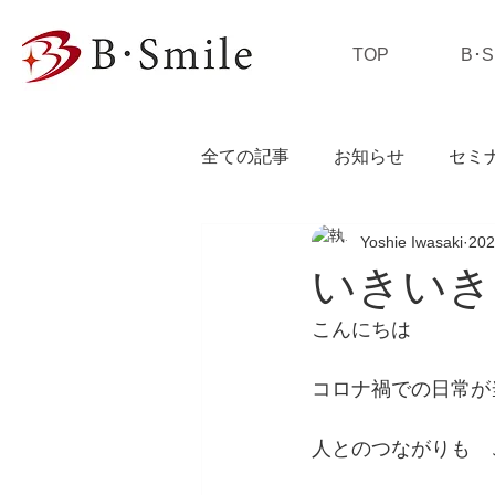
TOP
B･
全ての記事
お知らせ
セミ
Yoshie Iwasaki
20
私の独り言
いきいき
こんにちは　
コロナ禍での日常が
人とのつながりも　