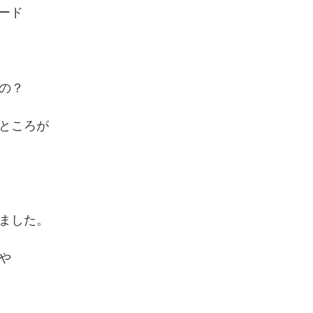
ード
の？　
ところが
ました。
や