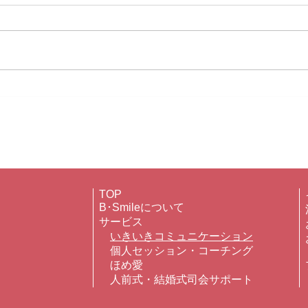
6か月間でこんなに変化する
いき
事実♡
♡
TOP
B･Smileについて
サービス
いきいきコミュニケーション
個人セッション・コーチング
ほめ愛
​
人前式・結婚式
司会サポート