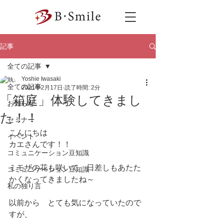
記事
全ての記事
Yoshie Iwasaki
全ての記事
2021年2月17日
読了時間: 2分
「箱庭」体験してきまし
お知らせ
た！！
セミナー
こんにちは
イベント
カエさんです！！
コミュニケーション豆知識
ミモザの花も咲いて　日差しもあたた
コミュニケーション豆知識
かくなってきましたね～
私の独り言
以前から　とても気になっていたので
すが、