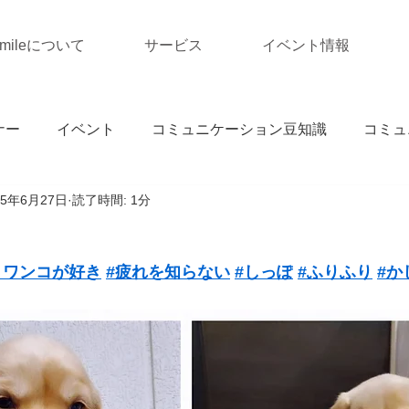
Smileについて
サービス
イベント情報
ナー
イベント
コミュニケーション豆知識
コミュ
25年6月27日
読了時間: 1分
りワンコが好き
#疲れを知らない
#しっぽ
#ふりふり
#か