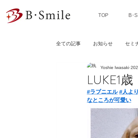
TOP
B･
全ての記事
お知らせ
セミ
Yoshie Iwasaki
20
私の独り言
LUKE1歳
#ラブニエル
#人よ
なところが可愛い