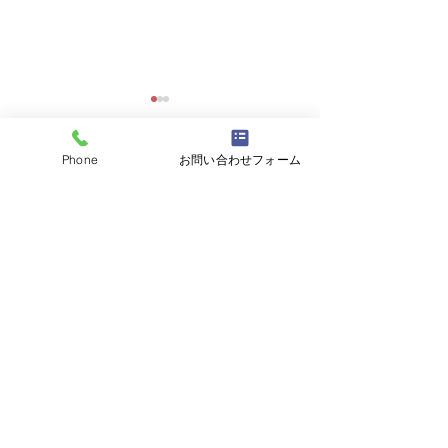
Phone
お問い合わせフォーム
コメント
大磯「御船祭り
対面のお仕事はやっぱり
コメントを追加…
好き!
電話番号：090-3331-9990
TOP
B･Smileについて