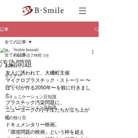
記事
全ての記事
Yoshie Iwasaki
全ての記事
4月9日
読了時間: 1分
汚染問題
お知らせ
友人に誘われて、大磯町主催
セミナー
マイクロプラスチック・ストーリー 〜
イベント
ぼくらが作る2050年〜を観に行きまし
た。
コミュニケーション豆知識
プラスチック汚染問題に、
コミュニケーション豆知識
ニューヨークの小学生たちが立ち上が
る
私の独り言
ドキュメンタリー映画。
「環境問題の映画」という枠を超え