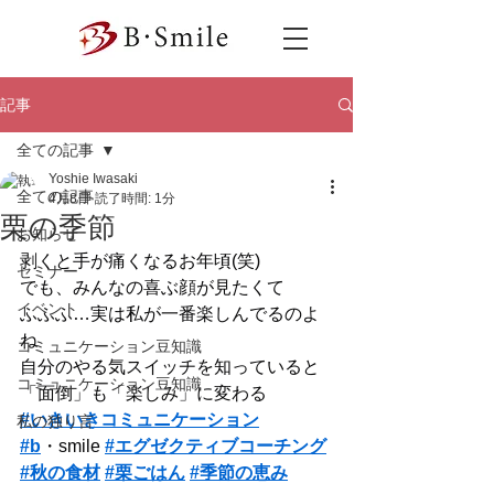
記事
全ての記事
Yoshie Iwasaki
全ての記事
4月8日
読了時間: 1分
栗の季節
お知らせ
剥くと手が痛くなるお年頃(笑)
セミナー
でも、みんなの喜ぶ顔が見たくて
イベント
ふふふ…実は私が一番楽しんでるのよ
ね
コミュニケーション豆知識
自分のやる気スイッチを知っていると
コミュニケーション豆知識
「面倒」も「楽しみ」に変わる
#いきいきコミュニケーション
私の独り言
#b
・smile 
#エグゼクティブコーチング
#秋の食材
#栗ごはん
#季節の恵み