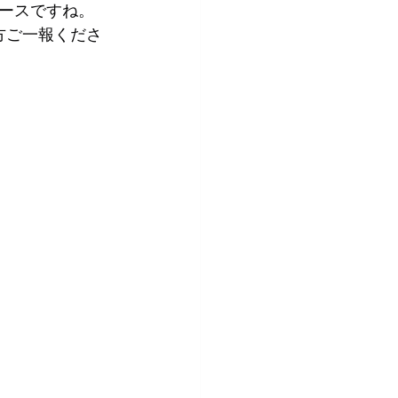
ースですね。
方ご一報くださ