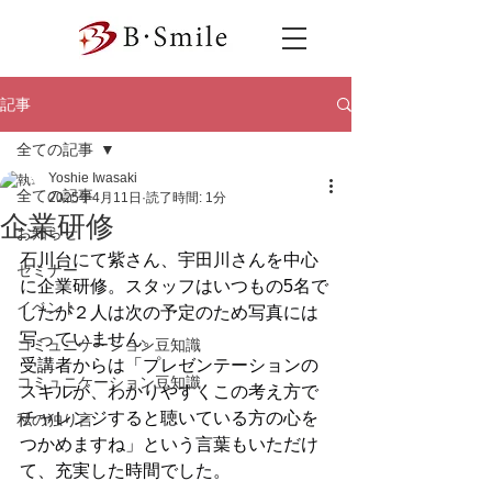
記事
全ての記事
Yoshie Iwasaki
全ての記事
2025年4月11日
読了時間: 1分
企業研修
お知らせ
石川台にて紫さん、宇田川さんを中心
セミナー
に企業研修。スタッフはいつもの5名で
イベント
したが２人は次の予定のため写真には
写っていません。
コミュニケーション豆知識
受講者からは「プレゼンテーションの
コミュニケーション豆知識
スキルが、わかりやすくこの考え方で
チャレンジすると聴いている方の心を
私の独り言
つかめますね」という言葉もいただけ
て、充実した時間でした。