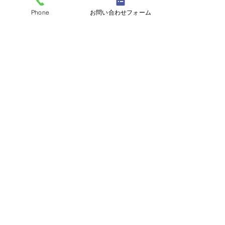
Phone
お問い合わせフォーム
大磯「御船祭り
対面のお仕事はやっぱり
コメントを追加…
好き!
電話番号：090-3331-9990
TOP
B･Smileについて
サービス
いきいきコミュニケーション
個人セッション・コーチング
ほめ愛
​
人前式・結婚式
司会サポート
イベント情報
法人向け
​お問い合わせ
お申し込み