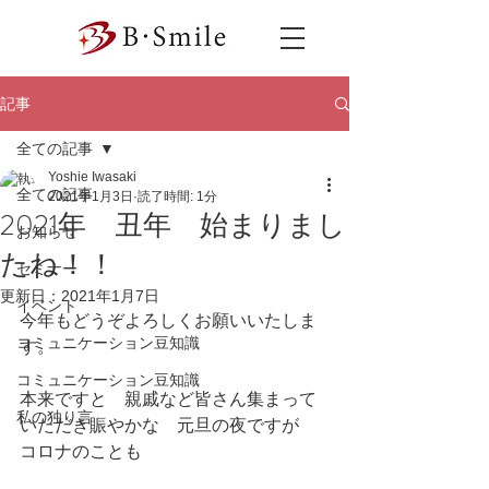
記事
全ての記事
Yoshie Iwasaki
全ての記事
2021年1月3日
読了時間: 1分
2021年 丑年 始まりまし
お知らせ
たね！！
セミナー
更新日：
2021年1月7日
イベント
今年もどうぞよろしくお願いいたしま
コミュニケーション豆知識
す。
コミュニケーション豆知識
本来ですと　親戚など皆さん集まって
私の独り言
いただき賑やかな　元旦の夜ですが　
コロナのことも