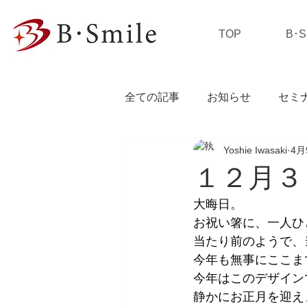
TOP
B･
全ての記事
お知らせ
セミ
Yoshie Iwasaki
4月
私の独り言
１２月３
大晦日。
お祝い箸に、一人ひ
当たり前のようで、
今年も無事にここま
今年はこのデザイン
静かにお正月を迎え