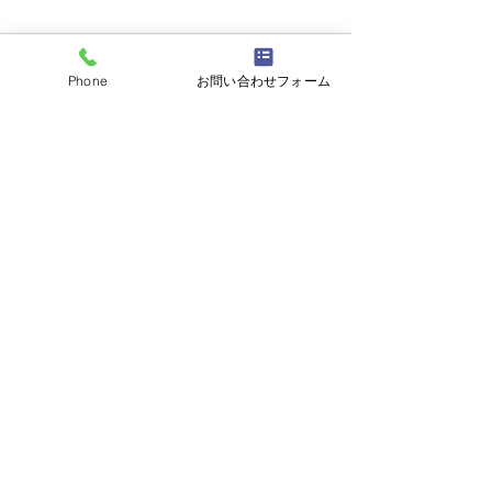
コメント
Phone
お問い合わせフォーム
大磯「御船祭り
対面のお仕事はやっぱり
コメントを追加…
好き!
電話番号：090-3331-9990
TOP
B･Smileについて
サービス
いきいきコミュニケーション
個人セッション・コーチング
ほめ愛
​
人前式・結婚式
司会サポート