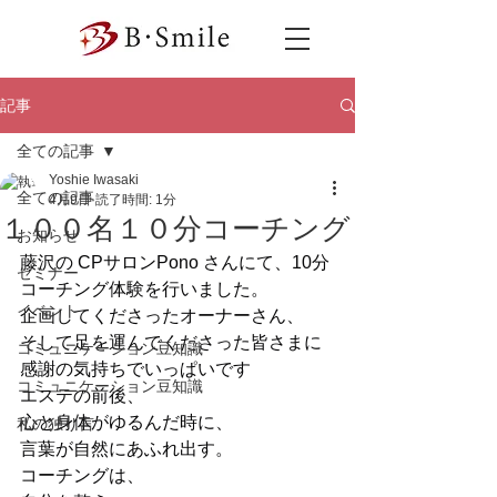
記事
全ての記事
Yoshie Iwasaki
全ての記事
4月9日
読了時間: 1分
１００名１０分コーチング
お知らせ
藤沢の CPサロンPono さんにて、10分
セミナー
コーチング体験を行いました。
イベント
企画してくださったオーナーさん、
そして足を運んでくださった皆さまに
コミュニケーション豆知識
感謝の気持ちでいっぱいです
コミュニケーション豆知識
エステの前後、
心と身体がゆるんだ時に、
私の独り言
言葉が自然にあふれ出す。
コーチングは、