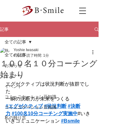
記事
全ての記事
Yoshie Iwasaki
全ての記事
4月8日
読了時間: 1分
１００名１０分コーチング
お知らせ
始まり
セミナー
エグゼクティブは状況判断が抜群でし
イベント
た
コミュニケーション豆知識
一瞬の決断力が未来をつくる
#エグゼクティブ
#状況判断
#決断
コミュニケーション豆知識
力
#100名10分コーチング実施中
#いき
私の独り言
いきコミュニケーション
#Bsmile