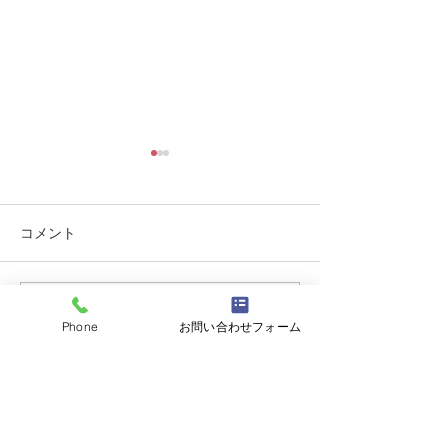
コメント
大磯「御船祭り
対面のお仕事はやっぱり
コメントを追加…
Phone
お問い合わせフォーム
好き!
電話番号：090-3331-9990