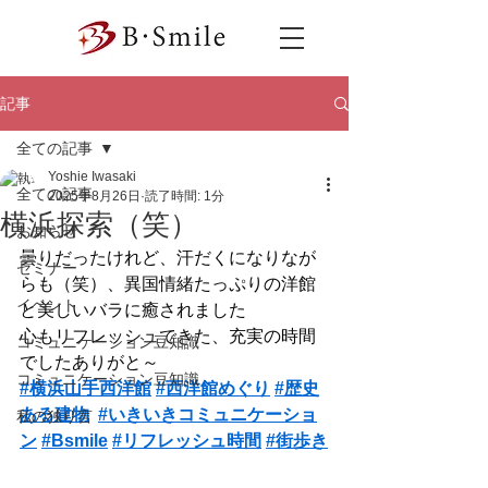
記事
全ての記事
Yoshie Iwasaki
全ての記事
2025年8月26日
読了時間: 1分
横浜探索（笑）
お知らせ
曇りだったけれど、汗だくになりなが
セミナー
らも（笑）、異国情緒たっぷりの洋館
イベント
と美しいバラに癒されました
心もリフレッシュできた、充実の時間
コミュニケーション豆知識
でしたありがと～
コミュニケーション豆知識
#横浜山手西洋館
#西洋館めぐり
#歴史
ある建物
#いきいきコミュニケーショ
私の独り言
ン
#Bsmile
#リフレッシュ時間
#街歩き