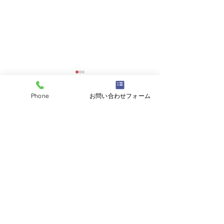
Phone
お問い合わせフォーム
コメント
大磯「御船祭り
対面のお仕事はやっぱり
コメントを追加…
好き!
電話番号：090-3331-9990