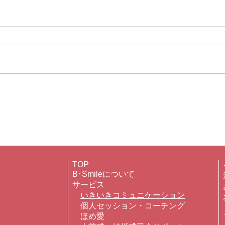
大磯
対面のお仕事はやっぱり好き!
TOP
B･Smileについて
サービス
いきいきコミュニケーション
個人セッション・コーチング
ほめ愛