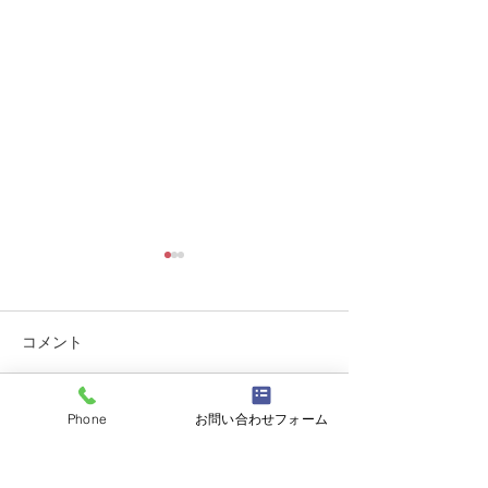
コメント
大磯「御船祭り
Phone
お問い合わせフォーム
対面のお仕事はやっぱり
コメントを追加…
好き!