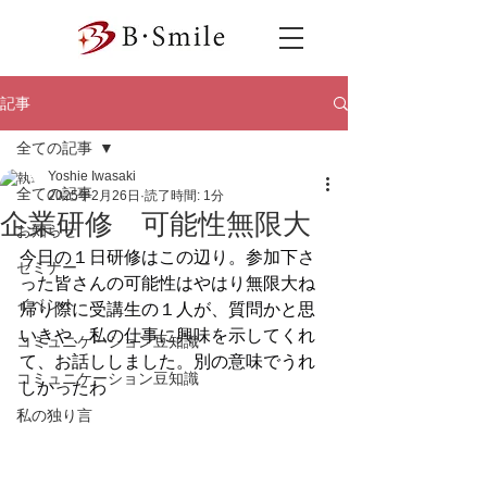
記事
全ての記事
Yoshie Iwasaki
全ての記事
2025年2月26日
読了時間: 1分
企業研修 可能性無限大
お知らせ
今日の１日研修はこの辺り。参加下さ
セミナー
った皆さんの可能性はやはり無限大ね
イベント
帰り際に受講生の１人が、質問かと思
いきや、私の仕事に興味を示してくれ
コミュニケーション豆知識
て、お話ししました。別の意味でうれ
コミュニケーション豆知識
しかったわ
私の独り言