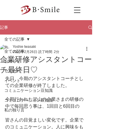
記事
全ての記事
Yoshie Iwasaki
全ての記事
2023年2月26日
読了時間: 2分
企業研修アシスタントコー
お知らせ
チ最終日♡
セミナー
先日、今期のアシスタントコーチとし
イベント
ての企業研修が終了しました。
コミュニケーション豆知識
今期行われた沢山の企業さまの研修の
コミュニケーション豆知識
中で毎回思う事は、1回目と6回目の
私の独り言
皆さんの目覚ましい変化です。企業で
のコミュニケーション。人に興味をも