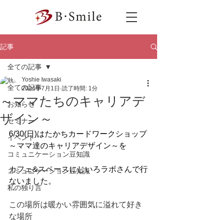
記事
全ての記事
Yoshie Iwasaki
全ての記事
2024年7月1日
読了時間: 1分
～ママたちのキャリアデ
お知らせ
ザイン～
セミナー
6/30(日)はたかちカードワークショップ
イベント
～ママ達のキャリアデザイン～を
コミュニケーション豆知識
カフェ&スペースにじいろラボさんで行
コミュニケーション豆知識
ないました。
私の独り言
この場所は暖かい雰囲気に溢れて好き
な場所