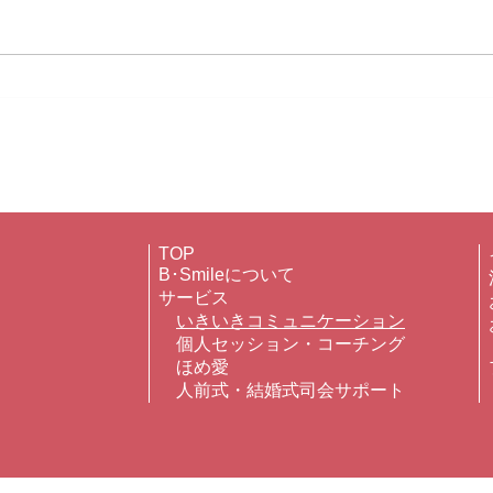
大磯
対面のお仕事はやっぱり好き!
TOP
B･Smileについて
サービス
いきいきコミュニケーション
個人セッション・コーチング
ほめ愛
​
人前式・結婚式
司会サポート