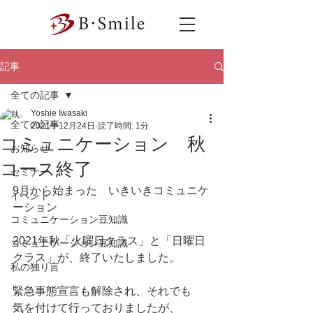
記事
全ての記事
Yoshie Iwasaki
全ての記事
2021年12月24日
読了時間: 1分
コミュニケーション 秋
お知らせ
コース終了
セミナー
9月から始まった　いきいきコミュニケ
イベント
ーション　
コミュニケーション豆知識
2021年秋「火曜日クラス」と「日曜日
コミュニケーション豆知識
クラス」が、終了いたしました。
私の独り言
緊急事態宣言も解除され、それでも　
気を付けて行っておりましたが、　