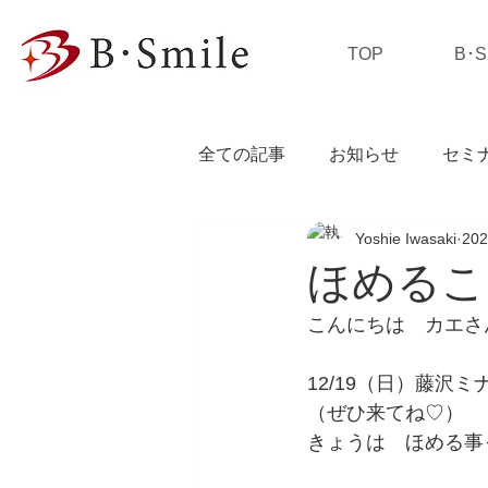
TOP
B･
全ての記事
お知らせ
セミ
Yoshie Iwasaki
20
私の独り言
ほめるこ
こんにちは　カエさ
12/19（日）藤沢
（ぜひ来てね♡）
きょうは　ほめる事