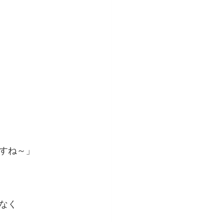
すね～」
なく