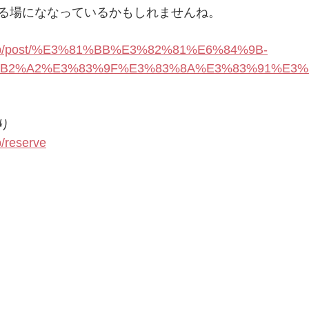
る場にななっているかもしれませんね。
le.jp/post/%E3%81%BB%E3%82%81%E6%84%9B-
B2%A2%E3%83%9F%E3%83%8A%E3%83%91%E3%
り
p/reserve