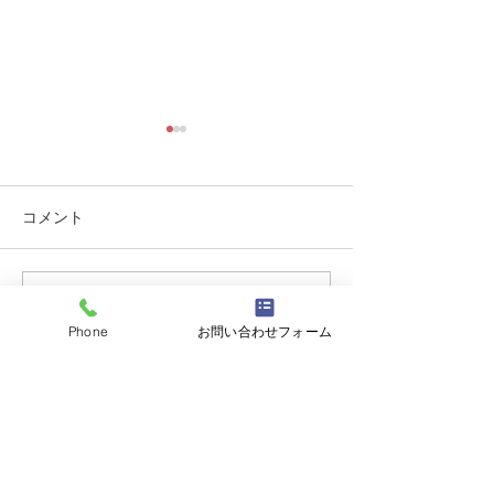
コメント
大磯「御船祭り
対面のお仕事はやっぱり
コメントを追加…
Phone
お問い合わせフォーム
好き!
電話番号：090-3331-9990
TOP