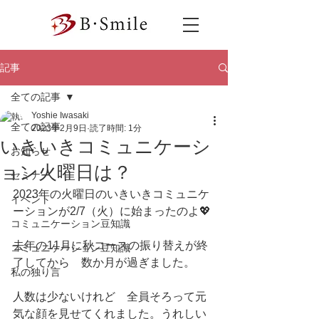
記事
全ての記事
Yoshie Iwasaki
全ての記事
2023年2月9日
読了時間: 1分
いきいきコミュニケーシ
お知らせ
ョン火曜日は？
セミナー
2023年の火曜日のいきいきコミュニケ
イベント
ーションが2/7（火）に始まったのよ💖
コミュニケーション豆知識
去年の11月に秋コースの振り替えが終
コミュニケーション豆知識
了してから　数か月が過ぎました。
私の独り言
人数は少ないけれど　全員そろって元
気な顔を見せてくれました。うれしい