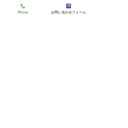
Phone
お問い合わせフォーム
コメント
大磯「御船祭り
対面のお仕事はやっぱり
コメントを追加…
好き!
電話番号：090-3331-9990
TOP