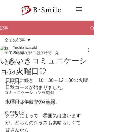
記事
全ての記事
Yoshie Iwasaki
全ての記事
2023年9月6日
読了時間: 1分
いきいきコミュニケーシ
お知らせ
ョン火曜日♡
セミナー
日曜日に続き　10：30～12：30の火曜
イベント
日秋コースが始まりました。
コミュニケーション豆知識
火曜日は午前中の2時間。
コミュニケーション豆知識
私の独り言
クラスによって　雰囲気は違います
が、どちらのクラスも素晴らしくて　
皆さんから