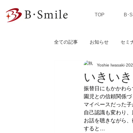
TOP
B･
全ての記事
お知らせ
セミ
Yoshie Iwasaki
20
私の独り言
いきいき
振替日にもかかわら
園児との信頼関係づ
マイペースだった子
自己認識も変わり、
お話を聴きながら、
すると…