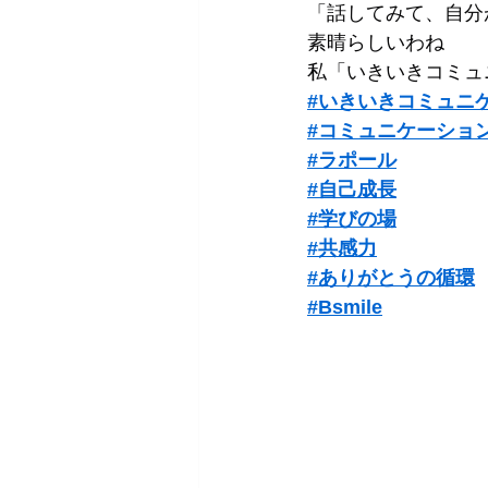
「話してみて、自分
素晴らしいわね
私「いきいきコミュ
#いきいきコミュニ
#コミュニケーショ
#ラポール
#自己成長
#学びの場
#共感力
#ありがとうの循環
#Bsmile