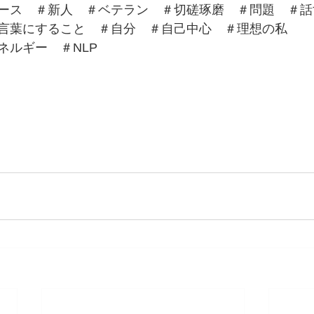
ース　＃新人　＃ベテラン　＃切磋琢磨　＃問題　＃話
言葉にすること　＃自分　＃自己中心　＃理想の私
ネルギー　＃NLP