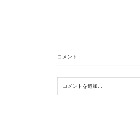
コメント
コメントを追加…
対話の会 テーマ：多様性の
化学