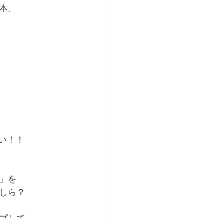
本、
い！！
」を
しら？