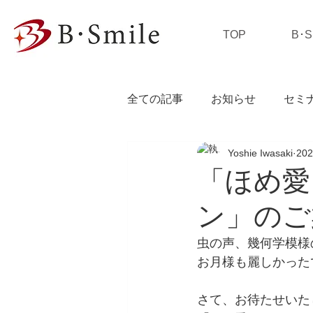
TOP
B･
全ての記事
お知らせ
セミ
Yoshie Iwasaki
20
私の独り言
「ほめ愛
ン」のご
虫の声、幾何学模様
お月様も麗しかった
さて、お待たせいた